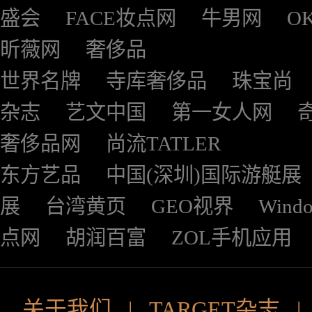
盛会
FACE妆点网
牛男网
O
昕薇网
奢侈品
世界名牌
寺库奢侈品
珠宝尚
杂志
艺文中国
第一女人网
奢侈品网
尚流TATLER
东方艺品
中国(深圳)国际游艇展
展
台湾黄页
GEO视界
Wind
点网
胡润百富
ZOL手机应用
关于我们
|
TARGET杂志