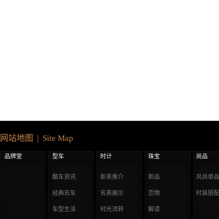
网站地图 | Site Map
品牌堂
型车
时计
珠宝
尚品
酷车资讯
新表推介
新品
风尚单
经典名车
名表展示
恋物
时装搭
车型生活
时光流转
解读