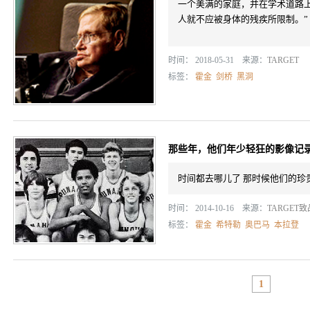
一个美满的家庭，并在学术道路
人就不应被身体的残疾所限制。”
时间： 2018-05-31 来源：
TARGET
标签：
霍金
剑桥
黑洞
那些年，他们年少轻狂的影像记
时间都去哪儿了 那时候他们的珍
时间： 2014-10-16 来源：
TARGET
标签：
霍金
希特勒
奥巴马
本拉登
1