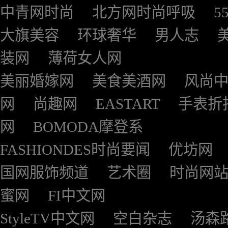
中青网时尚
北方网时尚呼吸
5
大旗美容
环球奢华
男人志
装网
薄荷女人网
美丽婚嫁网
美食美酒网
风尚
网
尚趣网
EASTART
手表折
网
BOMODA摩登系
FASHIONDES时尚要闻
优坊网
国网服饰频道
艺术圈
时尚网
蜜网
FI中文网
StyleTV中文网
空白杂志
汤森