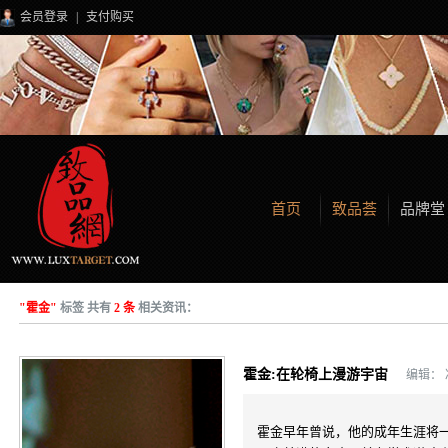
会员登录
|
支付购买
首页
致品荟
品牌堂
"霍金"
标签 共有
2 条
相关资讯：
霍金:在轮椅上漫游宇宙
编辑：
霍金早年曾说，他的成年生涯将一