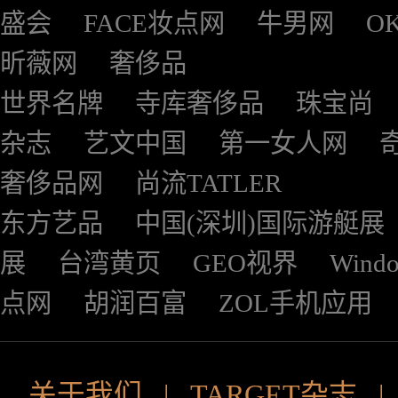
盛会
FACE妆点网
牛男网
O
昕薇网
奢侈品
世界名牌
寺库奢侈品
珠宝尚
杂志
艺文中国
第一女人网
奢侈品网
尚流TATLER
东方艺品
中国(深圳)国际游艇展
展
台湾黄页
GEO视界
Wind
点网
胡润百富
ZOL手机应用
关于我们
|
TARGET杂志