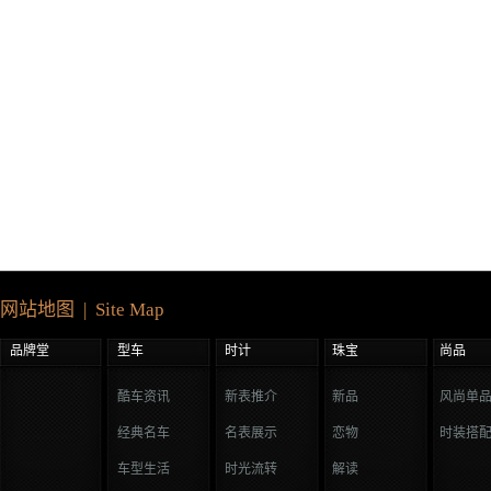
网站地图 | Site Map
品牌堂
型车
时计
珠宝
尚品
酷车资讯
新表推介
新品
风尚单
经典名车
名表展示
恋物
时装搭
车型生活
时光流转
解读