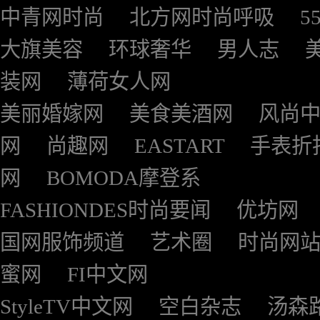
中青网时尚
北方网时尚呼吸
5
大旗美容
环球奢华
男人志
装网
薄荷女人网
美丽婚嫁网
美食美酒网
风尚
网
尚趣网
EASTART
手表折
网
BOMODA摩登系
FASHIONDES时尚要闻
优坊网
国网服饰频道
艺术圈
时尚网
蜜网
FI中文网
StyleTV中文网
空白杂志
汤森