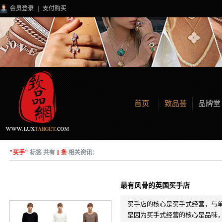
会员登录
|
支付购买
首页
致品荟
品牌堂
"买手"
标签 共有
1 条
相关资讯：
最有风骨的英国买手店
买手店的核心是买手式经营，与
是因为买手式经营的核心是品味