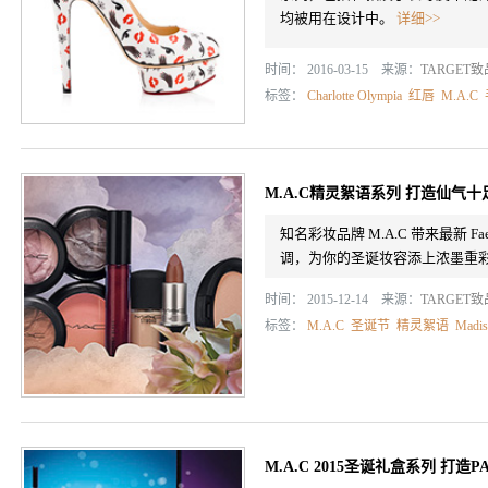
均被用在设计中。
详细>>
时间： 2016-03-15 来源：
TARGET
标签：
Charlotte Olympia
红唇
M.A.C
M.A.C精灵絮语系列 打造仙气
知名彩妆品牌 M.A.C 带来最新 Fa
调，为你的圣诞妆容添上浓墨重
时间： 2015-12-14 来源：
TARGET
标签：
M.A.C
圣诞节
精灵絮语
Madis
M.A.C 2015圣诞礼盒系列 打造