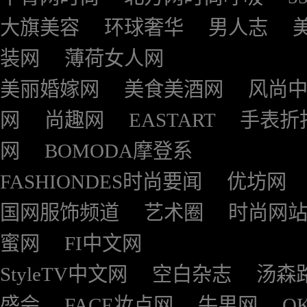
大旗美容
环球奢华
男人志
装网
薄荷女人网
美丽婚嫁网
美食美酒网
风尚
网
尚趣网
EASTART
手表折
网
BOMODA摩登系
FASHIONDES时尚要闻
优坊网
国网服饰频道
艺术圈
时尚网
蜜网
FI中文网
StyleTV中文网
空白杂志
汤森
盛会
FACE妆点网
牛男网
O