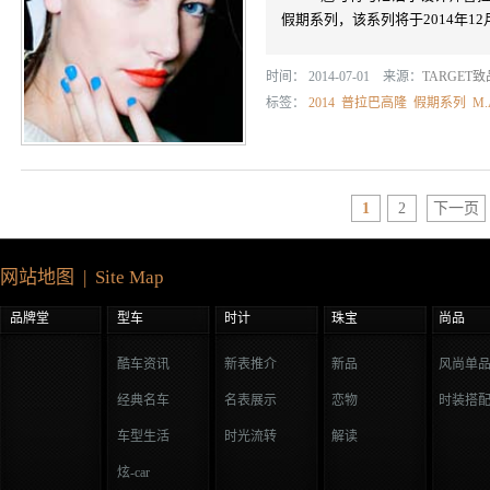
假期系列，该系列将于2014年1
时间： 2014-07-01 来源：
TARGET
标签：
2014
普拉巴高隆
假期系列
M.
1
2
下一页
网站地图 | Site Map
品牌堂
型车
时计
珠宝
尚品
酷车资讯
新表推介
新品
风尚单
经典名车
名表展示
恋物
时装搭
车型生活
时光流转
解读
炫-car