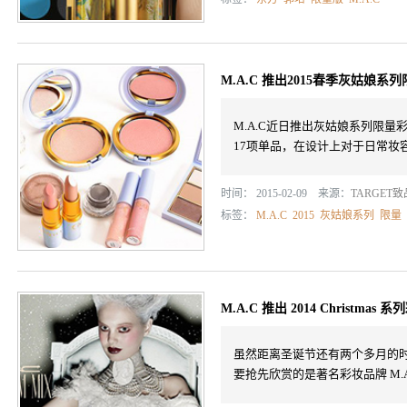
M.A.C 推出2015春季灰姑娘系
M.A.C近日推出灰姑娘系列限
17项单品，在设计上对于日常妆
时间： 2015-02-09 来源：
TARGET
标签：
M.A.C
2015
灰姑娘系列
限量
M.A.C 推出 2014 Christmas 
虽然距离圣诞节还有两个多月的
要抢先欣赏的是著名彩妆品牌 M.