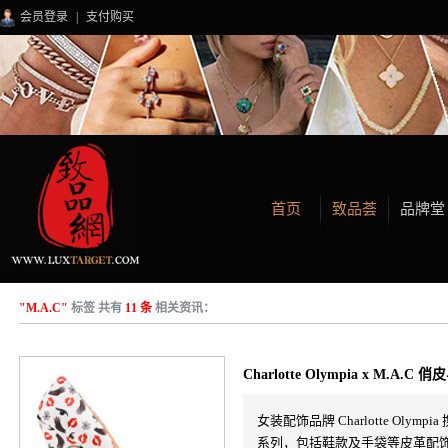
会员登录
|
支付购买
首页
致品荟
品牌堂
"M.A.C"
标签 共有
11 条
相关资讯：
Charlotte Olympia x M.A.
女装配饰品牌 Charlotte Oly
系列，包括鞋款及手袋等皮革配饰。红唇、