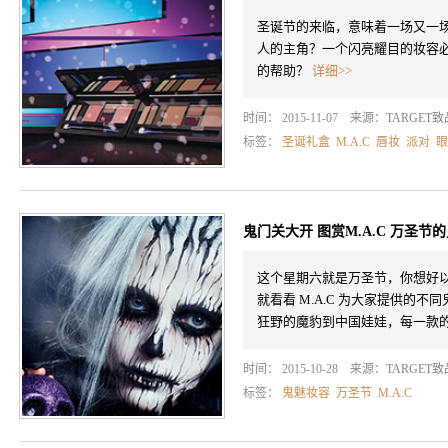
圣诞节的来临，意味着一场又一场
人的主角？一个闪亮耀目的妆容必
的帮助？
详细>>
时间： 2015-11-07 来源：
TARGET
标签：
圣诞礼盒
M.A.C
唇妆
派对
眼
鬼门关大开 图赏M.A.C 万圣节
这个星期六就是万圣节，你想好
就看看 M.A.C 为大家提供的不同
狂野的魔豹到中国娃娃，每一款
时间： 2015-10-28 来源：
TARGET
标签：
鬼魅妆容
万圣节
M.A.C