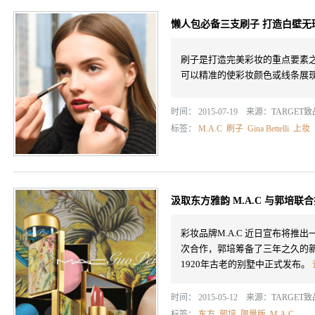
懒人包必备三支刷子 打造白壁无
刷子是打造完美彩妆的重点要素
可以精准的使彩妆颜色或线条展
时间： 2015-07-19 来源：
TARGET
标签：
M.A.C
刷子
Gina Bettelli
上妆
汲取东方雅韵 M.A.C 与郭培联
彩妆品牌M.A.C 近日宣布将推
次合作，郭培筹备了三年之久的新
1920年古老的别墅中正式发布。
时间： 2015-05-12 来源：
TARGET
标签：
东方
郭培
限量版
M.A.C