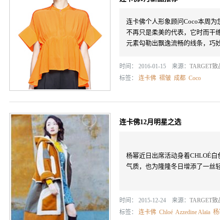
连卡佛个人形象顾问Coco本周
不再只是柔美的代表，它时而干
元素勾勒出飘逸流畅的线条，巧
时间： 2016-01-15 来源：
TARGET
标签：
连卡佛
褶皱
成都
Coco
连卡佛12月明星之选
杨幂近日出席活动身着CHLOÉ
气质，也为隆隆冬日增添了一丝
时间： 2015-12-24 来源：
TARGET
标签：
连卡佛
Chloé
Azzedine Alaïa
杨