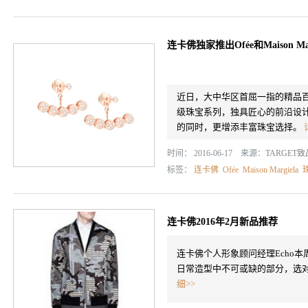
连卡佛独家推出Ofée和Maison M
近日，大中华区首屈一指的精品百货连卡
级珠宝系列，独具匠心的前沿设
的同时，更增添丰富珠宝选择。
时间： 2016-06-17 来源：
TARGET
标签：
连卡佛
Ofée
Maison Margiela
连卡佛2016年2月新品推荐
连卡佛个人形象顾问经理Echo
日常造型中不可或缺的部分，选
细>>