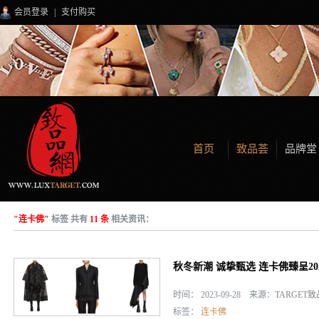
会员登录
|
支付购买
首页
致品荟
品牌堂
"连卡佛"
标签 共有
11 条
相关资讯：
秋冬新潮 诚挚甄选 连卡佛臻呈2
时间： 2023-09-28 来源：
TARGET
标签：
连卡佛