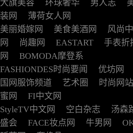
大旗美容
环球奢华
男人志
装网
薄荷女人网
美丽婚嫁网
美食美酒网
风尚
网
尚趣网
EASTART
手表折
网
BOMODA摩登系
FASHIONDES时尚要闻
优坊网
国网服饰频道
艺术圈
时尚网
蜜网
FI中文网
StyleTV中文网
空白杂志
汤森
盛会
FACE妆点网
牛男网
O