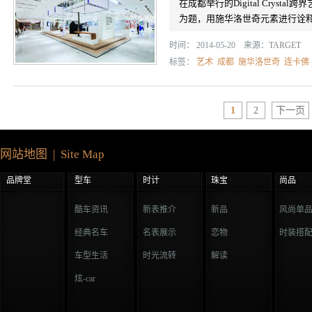
在成都举行的Digital Crys
为题，用施华洛世奇元素进行诠
时间： 2014-05-20 来源：
TARGET
标签：
艺术
成都
施华洛世奇
连卡佛
1
2
下一页
网站地图 | Site Map
品牌堂
型车
时计
珠宝
尚品
酷车资讯
新表推介
新品
风尚单
经典名车
名表展示
恋物
时装搭
车型生活
时光流转
解读
炫-car