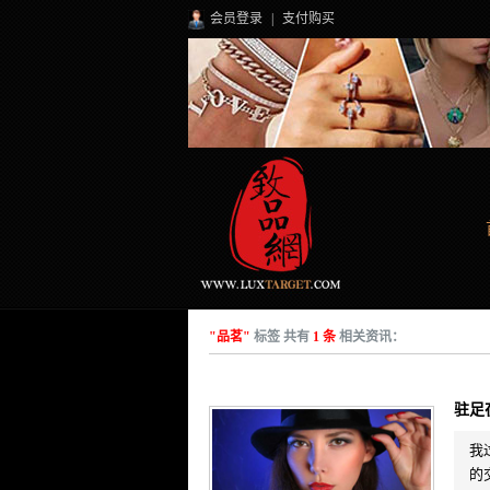
会员登录
|
支付购买
"品茗"
标签 共有
1 条
相关资讯：
驻足
我
的