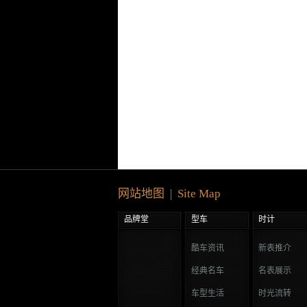
网站地图 | Site Map
品牌堂
型车
时计
酷车资讯
新表推介
经典名车
名表展示
车型生活
时光流转