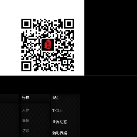
榜样
观点
人物
T-Club
偶像
业界动态
访谈
瀚彰传媒