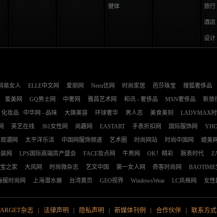
健体
旅行
酒店
设计
网易女人
ELLE中文网
爱丽网
Neeu优网
时尚家居
芭莎珠宝
搜狐奢侈品
爱美网
GQ男士网
中奢网
雅昌艺术网
和讯 - 奢侈品
MSN奢侈品
新旅
化妆品
中华网 - 品味
大旗美容
环球奢华
男人志
美食美刻
LADYMAX
网
英艺在线
361女性网
尚趣网
EASTART
手表折扣网
国际服饰网
YH
观潮网
太平洋乐活
中国网服饰频道
艺术圈
时尚网站
时尚中国网
媲美
服装网
LPS国际高端房产盛会
FACE妆点网
牛男网
OK！精彩
腕表时代
Z
宝之家
大风网
时尚微杂志
艺文中国
第一女人网
奇客时尚网
BAOTIM
海报时尚网
上海潜水展
台湾黄页
GEO视界
WindowsWear
LC风格网
女性
TARGET杂志
|
法律声明
|
隐私声明
|
新媒体刊例
|
合作伙伴
|
联系方式