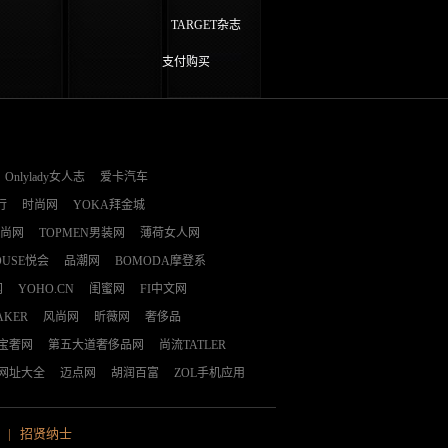
TARGET杂志
支付购买
Onlylady女人志
爱卡汽车
行
时尚网
YOKA拜金城
时尚网
TOPMEN男装网
薄荷女人网
OUSE悦会
品潮网
BOMODA摩登系
网
YOHO.CN
闺蜜网
FI中文网
AKER
风尚网
昕薇网
奢侈品
E宝奢网
第五大道奢侈品网
尚流TATLER
网址大全
迈点网
胡润百富
ZOL手机应用
|
招贤纳士