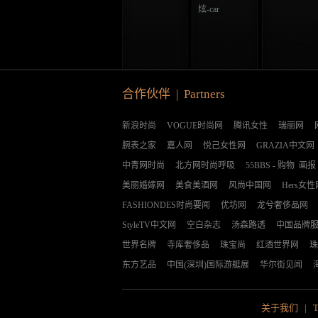
炫-car
合作伙伴 | Partners
新浪时尚
VOGUE时尚网
腾讯女性
瑞丽网
腕表之家
嘉人网
悦己女性网
GRAZIA中文网
中青网时尚
北方网时尚呼吸
55BBS
-
购物
画报
美丽婚嫁网
美食美酒网
风尚中国网
Hers女性
FASHIONDES时尚要闻
优坊网
龙兮奢侈品网
StyleTV中文网
空白杂志
汤森路透
中国品牌
世界名牌
寺库奢侈品
珠宝尚
红酒世界网
珠
东方艺品
中国(深圳)国际游艇展
华尔街见闻
关于我们
|