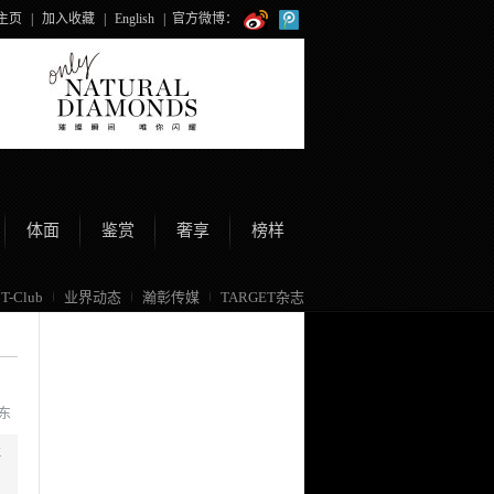
主页
|
加入收藏
|
English
|
官方微博：
体面
鉴赏
奢享
榜样
T-Club
业界动态
瀚彰传媒
TARGET杂志
尔东
事