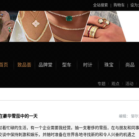
全站搜索
|
购物车
|
设为
首页
致品荟
品牌堂
型车
时计
珠宝
尚品
专题
观点
活动
在豪华雪茄中的一天
编辑：
邹
过着忙碌的生活，有一个企业需要我经营。抽一支奢侈的雪茄，在与朋友和同
交谈中保持刺激和娱乐，并随时准备在世界各地寻找新的和令人兴奋的机遇之