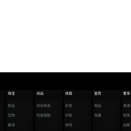
珠宝
尚品
体面
鉴赏
奢享
新品
风尚单品
彩妆
观品
美酒
恋物
时装搭配
护肤
收藏
知味
解读
休闲
品酩