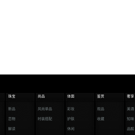
珠宝
尚品
体面
鉴赏
奢享
新品
风尚单品
彩妆
观品
美酒
恋物
时装搭配
护肤
收藏
知味
解读
休闲
品酩