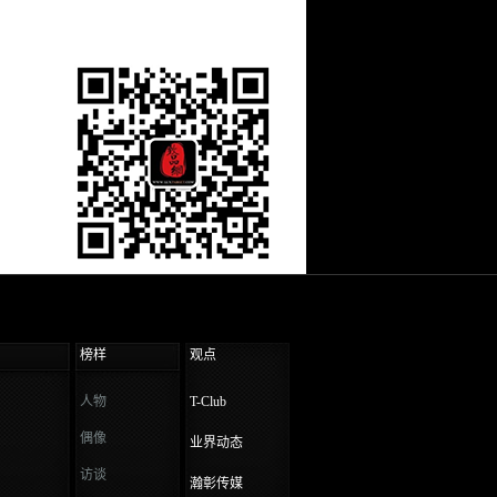
榜样
观点
人物
T-Club
偶像
业界动态
访谈
瀚彰传媒