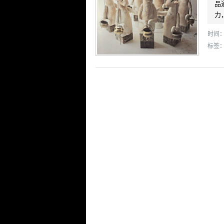
品
力
时间： 
标签