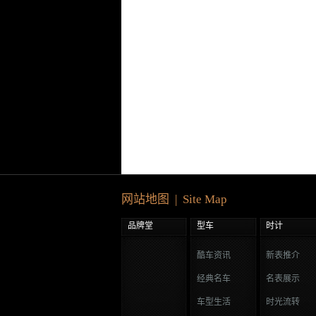
网站地图 | Site Map
品牌堂
型车
时计
酷车资讯
新表推介
经典名车
名表展示
车型生活
时光流转