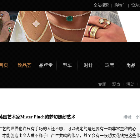
全站搜索
|
购物车
|
设为
首页
致品荟
品牌堂
型车
时计
珠宝
尚品
专题
观点
活动
国艺术家Mister Finch的梦幻缝纫艺术
编辑：
工艺的世界也许只有手巧的人还不够，可以确定的是还要有一颗非常童稚的心
，才能创造出令人爱不释手且产生共鸣的作品，甚至会有一股想要花钱把这些