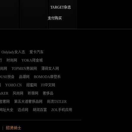
TARGET杂志
支付购买
Onlylady女人志
爱卡汽车
行
时尚网
YOKA拜金城
时尚网
TOPMEN男装网
薄荷女人网
OUSE悦会
品潮网
BOMODA摩登系
网
YOHO.CN
闺蜜网
FI中文网
AKER
风尚网
昕薇网
奢侈品
E宝奢网
第五大道奢侈品网
尚流TATLER
网址大全
迈点网
胡润百富
ZOL手机应用
|
招贤纳士