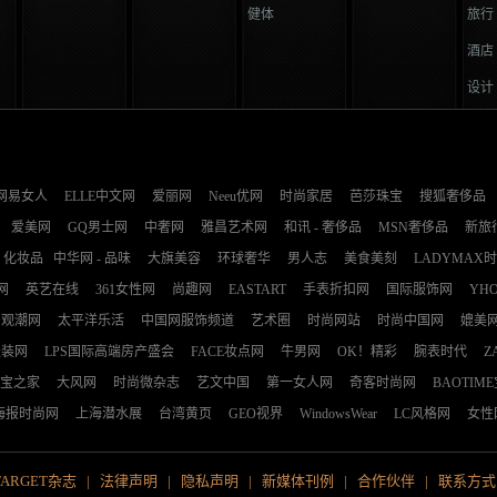
健体
旅行
酒店
设计
网易女人
ELLE中文网
爱丽网
Neeu优网
时尚家居
芭莎珠宝
搜狐奢侈品
爱美网
GQ男士网
中奢网
雅昌艺术网
和讯 - 奢侈品
MSN奢侈品
新旅
化妆品
中华网 - 品味
大旗美容
环球奢华
男人志
美食美刻
LADYMAX
网
英艺在线
361女性网
尚趣网
EASTART
手表折扣网
国际服饰网
YH
观潮网
太平洋乐活
中国网服饰频道
艺术圈
时尚网站
时尚中国网
媲美
服装网
LPS国际高端房产盛会
FACE妆点网
牛男网
OK！精彩
腕表时代
Z
宝之家
大风网
时尚微杂志
艺文中国
第一女人网
奇客时尚网
BAOTIM
海报时尚网
上海潜水展
台湾黄页
GEO视界
WindowsWear
LC风格网
女性
TARGET杂志
|
法律声明
|
隐私声明
|
新媒体刊例
|
合作伙伴
|
联系方式