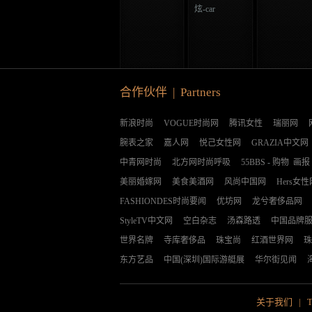
炫-car
合作伙伴 | Partners
新浪时尚
VOGUE时尚网
腾讯女性
瑞丽网
腕表之家
嘉人网
悦己女性网
GRAZIA中文网
中青网时尚
北方网时尚呼吸
55BBS
-
购物
画报
美丽婚嫁网
美食美酒网
风尚中国网
Hers女性
FASHIONDES时尚要闻
优坊网
龙兮奢侈品网
StyleTV中文网
空白杂志
汤森路透
中国品牌
世界名牌
寺库奢侈品
珠宝尚
红酒世界网
珠
东方艺品
中国(深圳)国际游艇展
华尔街见闻
关于我们
|