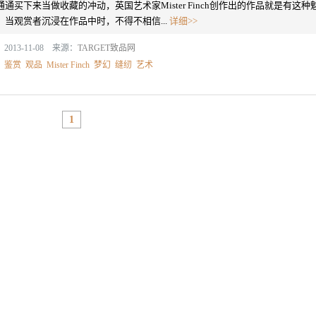
通通买下来当做收藏的冲动，英国艺术家Mister Finch创作出的作品就是有这种
，当观赏者沉浸在作品中时，不得不相信...
详细>>
2013-11-08 来源：
TARGET致品网
：
鉴赏
观品
Mister Finch
梦幻
缝纫
艺术
1