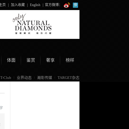
主页
|
加入收藏
|
English
|
官方微博：
体面
鉴赏
奢享
榜样
T-Club
业界动态
瀚彰传媒
TARGET杂志
小宇
作