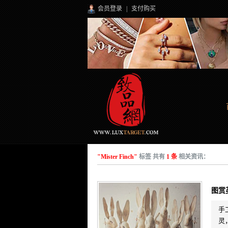
会员登录
|
支付购买
"Mister Finch"
标签 共有
1 条
相关资讯：
图赏英
手
灵