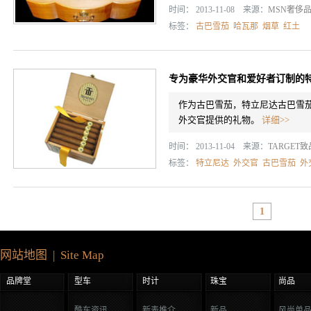
时间： 2013-11-08 来源：
MSN奢侈
标签：
古巴雪茄
哈瓦那
烟草
红土
专为豪华外交官和爱好者订制的
作为古巴雪茄，特立尼达古巴雪茄
外交官提供的礼物。
详细>>
时间： 2013-11-04 来源：
TARGET
标签：
特立尼达
外交官
古巴雪茄
外
1
网站地图 | Site Map
品牌堂
型车
时计
珠宝
尚品
酷车资讯
新表推介
新品
风尚单