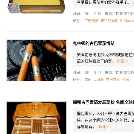
享受最让雪茄客们爱不释手了。
时间： 2014-04-10 来源：
TARGET
标签：
古巴雪茄
蒙特克里斯托
Montec
克林顿的古巴雪茄情结
美国前总统比尔·克林顿被报道在
茄的狂热粉丝干的事。
详细>>
时间： 2014-01-02 来源：
TARGET
标签：
美国
克林顿
古巴雪茄
伦敦
揭秘古巴雪茄发展现状 名闻全球
提起雪茄，人们不得不说古巴雪
候。在这个经济全球化的年代，
详细讲解。
详细>>