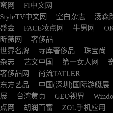
蜜网
FI中文网
StyleTV中文网
空白杂志
汤森
盛会
FACE妆点网
牛男网
O
昕薇网
奢侈品
世界名牌
寺库奢侈品
珠宝尚
杂志
艺文中国
第一女人网
奢侈品网
尚流TATLER
东方艺品
中国(深圳)国际游艇展
展
台湾黄页
GEO视界
Wind
点网
胡润百富
ZOL手机应用