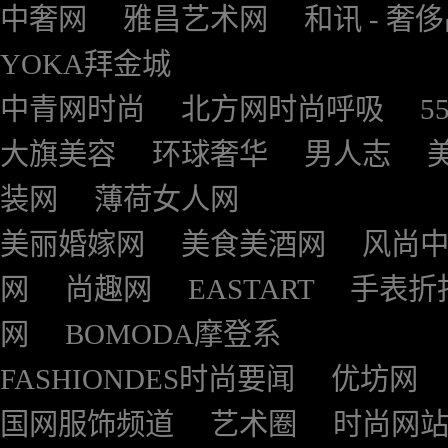
中奢网
雅昌艺术网
和讯 - 奢
YOKA拜金城
中青网时尚
北方网时尚呼吸
5
大旗美容
环球奢华
男人志
装网
薄荷女人网
美丽婚嫁网
美食美酒网
风尚
网
尚趣网
EASTART
手表折
网
BOMODA摩登系
FASHIONDES时尚要闻
优坊网
国网服饰频道
艺术圈
时尚网