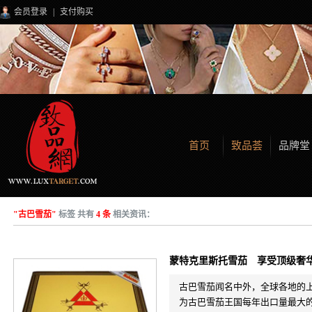
会员登录
|
支付购买
首页
致品荟
品牌堂
"古巴雪茄"
标签 共有
4 条
相关资讯：
蒙特克里斯托雪茄 享受顶级奢
古巴雪茄闻名中外，全球各地的
为古巴雪茄王国每年出口量最大