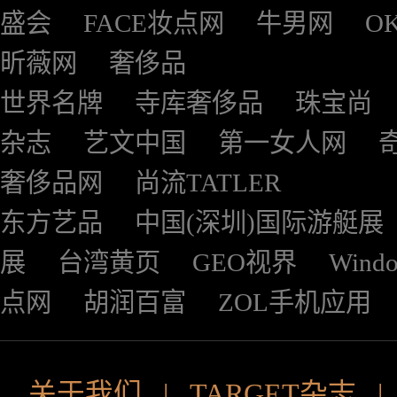
盛会
FACE妆点网
牛男网
O
昕薇网
奢侈品
世界名牌
寺库奢侈品
珠宝尚
杂志
艺文中国
第一女人网
奢侈品网
尚流TATLER
东方艺品
中国(深圳)国际游艇展
展
台湾黄页
GEO视界
Wind
点网
胡润百富
ZOL手机应用
关于我们
|
TARGET杂志