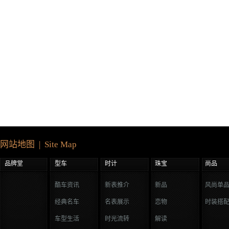
网站地图 | Site Map
品牌堂
型车
时计
珠宝
尚品
酷车资讯
新表推介
新品
风尚单
经典名车
名表展示
恋物
时装搭
车型生活
时光流转
解读