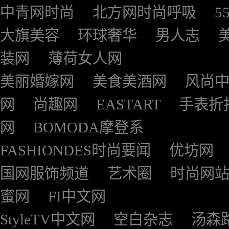
中青网时尚
北方网时尚呼吸
5
大旗美容
环球奢华
男人志
装网
薄荷女人网
美丽婚嫁网
美食美酒网
风尚
网
尚趣网
EASTART
手表折
网
BOMODA摩登系
FASHIONDES时尚要闻
优坊网
国网服饰频道
艺术圈
时尚网
蜜网
FI中文网
StyleTV中文网
空白杂志
汤森