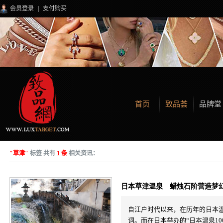
会员登录
|
支付购买
首页
致品荟
品牌堂
"草津"
标签 共有
1 条
相关资讯：
日本草津温泉 蜡烛石阶营造梦
自江户时代以来，在历年的日本
词。而在日本举办的“日本温泉10