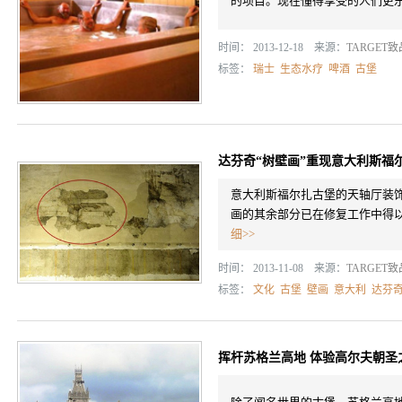
的项目。现在懂得享受的人们更
时间： 2013-12-18 来源：
TARGET
标签：
瑞士
生态水疗
啤酒
古堡
达芬奇“树壁画”重现意大利斯福
意大利斯福尔扎古堡的天轴厅装饰
画的其余部分已在修复工作中得
细>>
时间： 2013-11-08 来源：
TARGET
标签：
文化
古堡
壁画
意大利
达芬
挥杆苏格兰高地 体验高尔夫朝圣