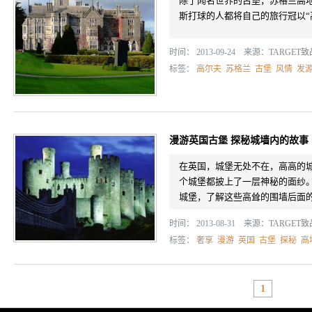
除了闻名世界的古堡，苏格兰高
斯打球的人都将自己的旅行冠以“
时间： 2013-09-24 来源：
TARGET
标签：
高尔夫
苏格兰
古堡
风情
发
漫游英国古堡 探秘城墙内的故事
在英国，城堡无处不在，高高的
个城堡都披上了一层神秘的面纱
城堡，了解这些高耸的围墙后面
时间： 2013-08-31 来源：
TARGET
标签：
奢享
漫游
英国
古堡
探秘
高
1