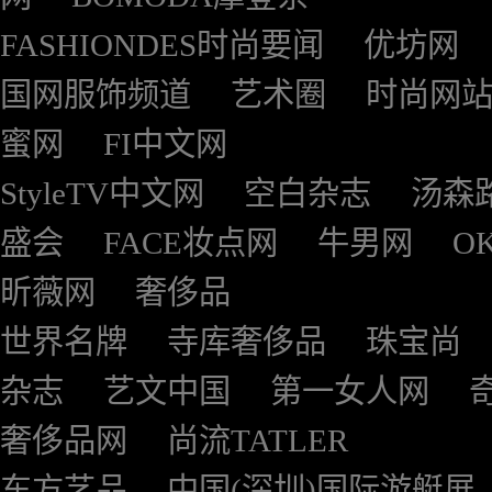
FASHIONDES时尚要闻
优坊网
国网服饰频道
艺术圈
时尚网
蜜网
FI中文网
StyleTV中文网
空白杂志
汤森
盛会
FACE妆点网
牛男网
O
昕薇网
奢侈品
世界名牌
寺库奢侈品
珠宝尚
杂志
艺文中国
第一女人网
奢侈品网
尚流TATLER
东方艺品
中国(深圳)国际游艇展