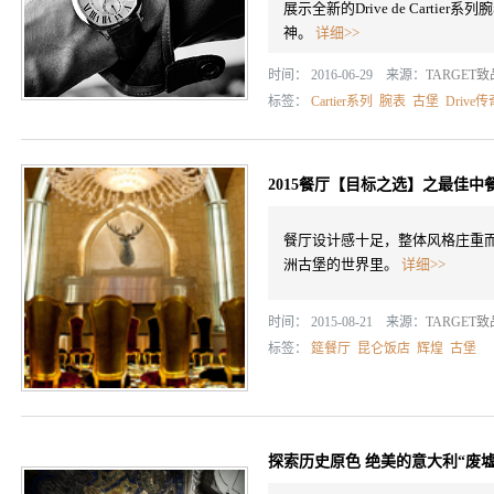
展示全新的Drive de Carti
神。
详细>>
时间： 2016-06-29 来源：
TARGET
标签：
Cartier系列
腕表
古堡
Drive传
2015餐厅【目标之选】之最佳
餐厅设计感十足，整体风格庄重
洲古堡的世界里。
详细>>
时间： 2015-08-21 来源：
TARGET
标签：
筵餐厅
昆仑饭店
辉煌
古堡
探索历史原色 绝美的意大利“废墟