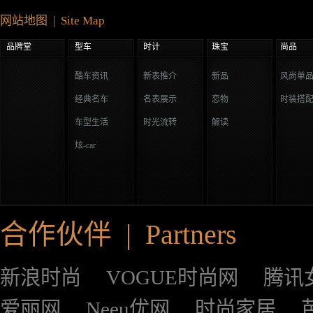
网站地图 | Site Map
品牌堂
型车
时计
珠宝
尚品
酷车资讯
新表推介
新品
风尚单
经典名车
名表展示
恋物
时装搭
车型生活
时光流转
解读
炫-car
合作伙伴 | Partners
新浪时尚
VOGUE时尚网
腾讯
爱丽网
Neeu优网
时尚家居