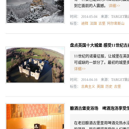
到它面前的人震撼。
详细>>
时间： 2014-05-04 来源：
TARGET
标签：
迪拜
法国
古堡
阿尔卑斯山
盘点英国十大城堡 感受11世纪古
11世纪的诺曼征服，让城堡在英
可或缺的一部分了。最初的城堡
详细>>
时间： 2014-04-16 来源：
TARGET
标签：
古典主义
英国
历史
古堡
酿酒古堡变浴场 啤酒泡汤享受
在老旧酿酒古堡里用啤酒兑热水