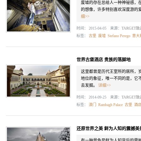
废墟的存在总给人一种神祕感，
的想像，许多特别喜欢深度游的
细>>
时间： 2015-04-05 来源：
TARGET
标签：
古堡
废墟
Stefano Perego
意大
世界古堡酒店 贵族的落脚地
这里都曾是历代王室所的居所，
地位的象征，唯一不同的是，它
去发掘。
详细>>
时间： 2014-09-25 来源：
TARGET
标签：
澳门
Rambagh Palace
古堡
酒
还原世界之美 鲜为人知的震撼美
有一种景色是鲜为人知背后的震