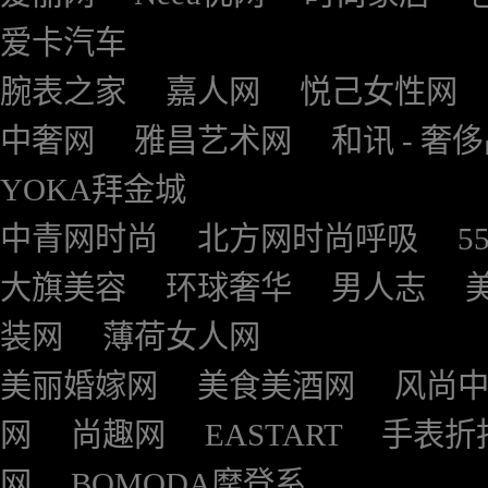
爱卡汽车
腕表之家
嘉人网
悦己女性网
中奢网
雅昌艺术网
和讯 - 奢
YOKA拜金城
中青网时尚
北方网时尚呼吸
5
大旗美容
环球奢华
男人志
装网
薄荷女人网
美丽婚嫁网
美食美酒网
风尚
网
尚趣网
EASTART
手表折
网
BOMODA摩登系