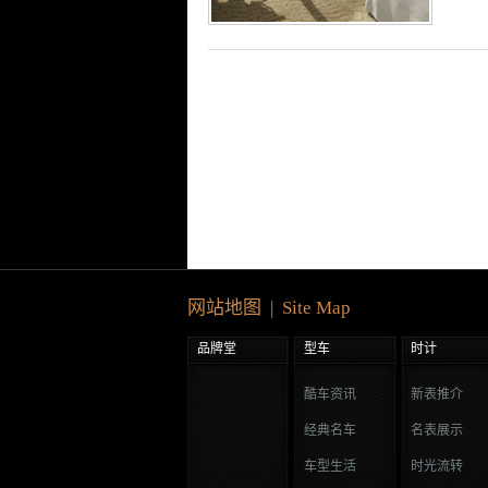
网站地图 | Site Map
品牌堂
型车
时计
酷车资讯
新表推介
经典名车
名表展示
车型生活
时光流转