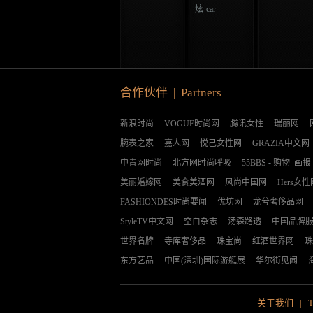
炫-car
合作伙伴 | Partners
新浪时尚
VOGUE时尚网
腾讯女性
瑞丽网
腕表之家
嘉人网
悦己女性网
GRAZIA中文网
中青网时尚
北方网时尚呼吸
55BBS
-
购物
画报
美丽婚嫁网
美食美酒网
风尚中国网
Hers女性
FASHIONDES时尚要闻
优坊网
龙兮奢侈品网
StyleTV中文网
空白杂志
汤森路透
中国品牌
世界名牌
寺库奢侈品
珠宝尚
红酒世界网
珠
东方艺品
中国(深圳)国际游艇展
华尔街见闻
关于我们
|