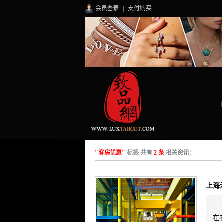
会员登录
|
支付购买
"客房优惠"
标签 共有
2 条
相关资讯：
上海
在