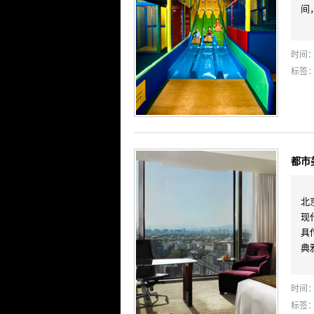
间
时间： 
标签
都市
北
现
具
典
时间： 
标签