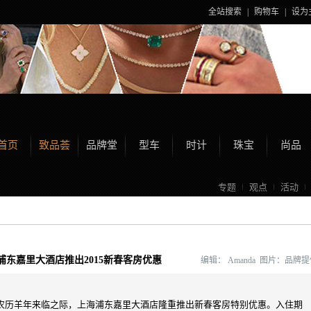
全站搜索
|
购物车
|
设为
首页
致品荟
品牌堂
型车
时计
珠宝
尚品
专题
观点
活动
浦东嘉里大酒店推出2015新春客房优惠
编辑：
Amanda 图片：品牌
农历羊年来临之际，上海浦东嘉里大酒店隆重推出新春客房特别优惠。入住期