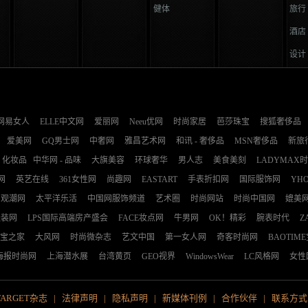
健体
旅行
酒店
设计
网易女人
ELLE中文网
爱丽网
Neeu优网
时尚家居
芭莎珠宝
搜狐奢侈品
爱美网
GQ男士网
中奢网
雅昌艺术网
和讯 - 奢侈品
MSN奢侈品
新旅
化妆品
中华网 - 品味
大旗美容
环球奢华
男人志
美食美刻
LADYMAX
网
英艺在线
361女性网
尚趣网
EASTART
手表折扣网
国际服饰网
YH
观潮网
太平洋乐活
中国网服饰频道
艺术圈
时尚网站
时尚中国网
媲美
服装网
LPS国际高端房产盛会
FACE妆点网
牛男网
OK！精彩
腕表时代
Z
宝之家
大风网
时尚微杂志
艺文中国
第一女人网
奇客时尚网
BAOTIM
海报时尚网
上海潜水展
台湾黄页
GEO视界
WindowsWear
LC风格网
女性
TARGET杂志
|
法律声明
|
隐私声明
|
新媒体刊例
|
合作伙伴
|
联系方式