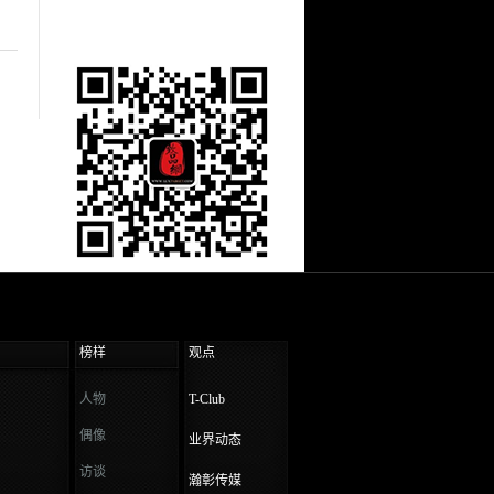
榜样
观点
人物
T-Club
偶像
业界动态
访谈
瀚彰传媒