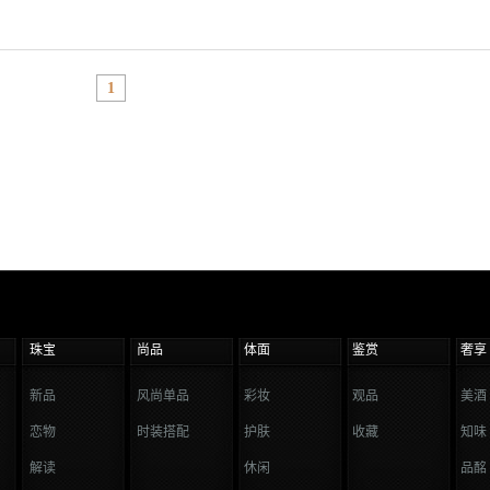
1
珠宝
尚品
体面
鉴赏
奢享
新品
风尚单品
彩妆
观品
美酒
恋物
时装搭配
护肤
收藏
知味
解读
休闲
品酩