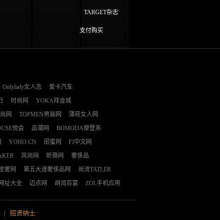
TARGET杂志
支付购买
Onlylady女人志
爱卡汽车
行
时尚网
YOKA拜金城
时尚网
TOPMEN男装网
薄荷女人网
OUSE悦会
品潮网
BOMODA摩登系
网
YOHO.CN
闺蜜网
FI中文网
AKER
风尚网
昕薇网
奢侈品
E宝奢网
第五大道奢侈品网
尚流TATLER
网址大全
迈点网
胡润百富
ZOL手机应用
|
招贤纳士