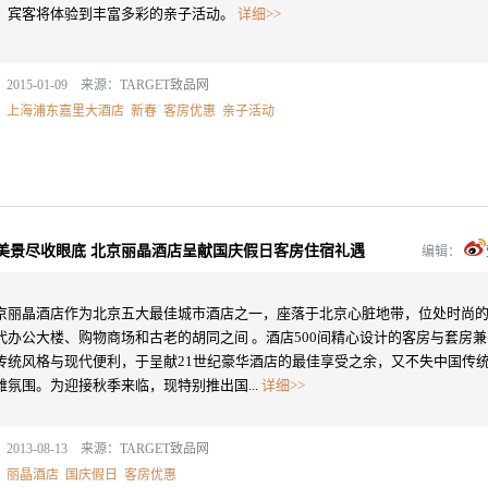
，宾客将体验到丰富多彩的亲子活动。
详细>>
2015-01-09 来源：
TARGET致品网
：
上海浦东嘉里大酒店
新春
客房优惠
亲子活动
美景尽收眼底 北京丽晶酒店呈献国庆假日客房住宿礼遇
编辑：
京丽晶酒店作为北京五大最佳城市酒店之一，座落于北京心脏地带，位处时尚
代办公大楼、购物商场和古老的胡同之间 。酒店500间精心设计的客房与套房兼
传统风格与现代便利，于呈献21世纪豪华酒店的最佳享受之余，又不失中国传
雅氛围。为迎接秋季来临，现特别推出国...
详细>>
2013-08-13 来源：
TARGET致品网
：
丽晶酒店
国庆假日
客房优惠