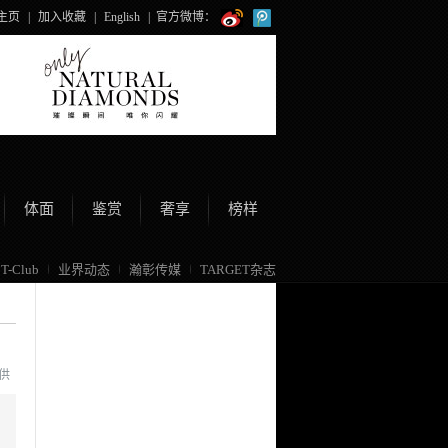
主页
|
加入收藏
|
English
|
官方微博：
体面
鉴赏
奢享
榜样
T-Club
业界动态
瀚彰传媒
TARGET杂志
提供