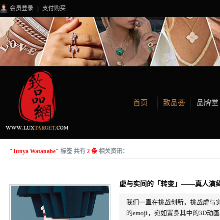
会员登录
|
支付购买
首页
致品荟
品牌堂
"Junya Watanabe"
标签 共有
2 条
相关资讯：
虚与实间的「转变」——真人演绎
我们一直在挑战创新，挑战虚与
的emoji，宛如置身其中的3D动