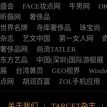
盛会
FACE妆点网
牛男网
O
昕薇网
奢侈品
世界名牌
寺库奢侈品
珠宝尚
杂志
艺文中国
第一女人网
奢侈品网
尚流TATLER
东方艺品
中国(深圳)国际游艇展
展
台湾黄页
GEO视界
Wind
点网
胡润百富
ZOL手机应用
关于我们
|
TARGET杂志