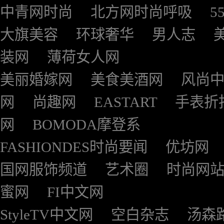
中青网时尚
北方网时尚呼吸
5
大旗美容
环球奢华
男人志
装网
薄荷女人网
美丽婚嫁网
美食美酒网
风尚
网
尚趣网
EASTART
手表折
网
BOMODA摩登系
FASHIONDES时尚要闻
优坊网
国网服饰频道
艺术圈
时尚网
蜜网
FI中文网
StyleTV中文网
空白杂志
汤森