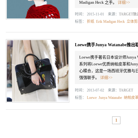
Madigan Heck 之手。
详细>>
时间： 2015-11-01 来源：
TARGET
标签：
折纸
Erik Madigan Heck
立体剪
Loewe携手Junya Watanabe
Loewe携手著名日本设计师Juny
系列将Loewe优质纳帕皮革和Junya W
心糅合，这是一场西班牙优雅与
强强联手。
详细>>
时间： 2013-07-02 来源：
TARGET
标签：
Loewe
Junya Watanabe
纳帕皮
1