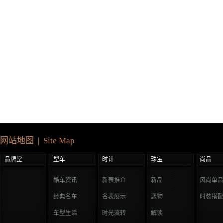
网站地图 | Site Map
品牌堂
型车
时计
珠宝
尚品
酷车资讯
新表推介
新品
风尚单
经典名车
名表展示
恋物
时装搭
车型生活
时光流转
解读